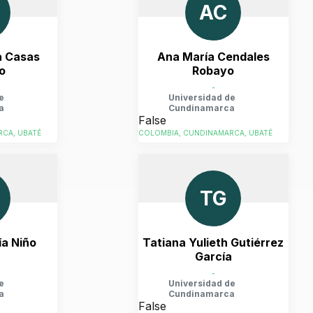
AC
a Casas
Ana María Cendales
o
Robayo
-
e
Universidad de
a
Cundinamarca
False
CA, UBATÉ
COLOMBIA, CUNDINAMARCA, UBATÉ
TG
ía Niño
Tatiana Yulieth Gutiérrez
García
-
e
Universidad de
a
Cundinamarca
False