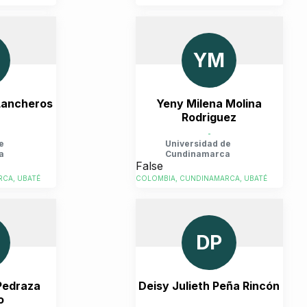
YM
Lancheros
Yeny Milena Molina
Rodriguez
-
e
Universidad de
a
Cundinamarca
False
CA, UBATÉ
COLOMBIA, CUNDINAMARCA, UBATÉ
DP
Pedraza
Deisy Julieth Peña Rincón
o