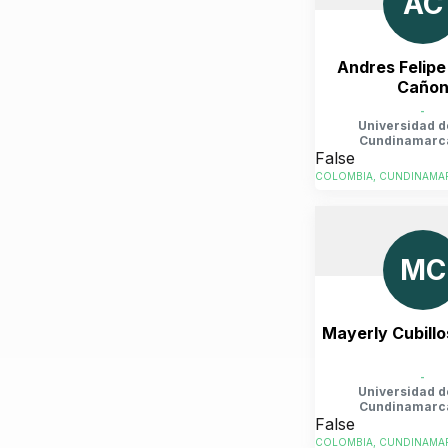
AC
Andres Felipe 
Caño
-
Universidad d
Cundinamarc
False
COLOMBIA, CUNDINAMAR
MC
Mayerly Cubill
-
Universidad d
Cundinamarc
False
COLOMBIA, CUNDINAMAR