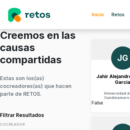
Inicio
Retos
Creemos en las
causas
JG
compartidas
Jahir Alejand
Estas son los(as)
Garcí
cocreadores(as) que hacen
-
parte de RETOS.
Universidad d
Cundinamarc
False
Filtrar Resultados
COCREADOR