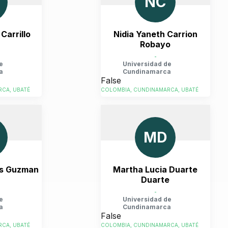
NC
Carrillo
Nidia Yaneth Carrion
n
Robayo
-
e
Universidad de
a
Cundinamarca
False
CA, UBATÉ
COLOMBIA, CUNDINAMARCA, UBATÉ
MD
os Guzman
Martha Lucia Duarte
Duarte
-
e
Universidad de
a
Cundinamarca
False
CA, UBATÉ
COLOMBIA, CUNDINAMARCA, UBATÉ