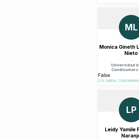
ML
Monica Gineth 
Nieto
-
Universidad d
Cundinamarc
False
COLOMBIA, CUNDINAMAR
LP
Leidy Yamile 
Naranj