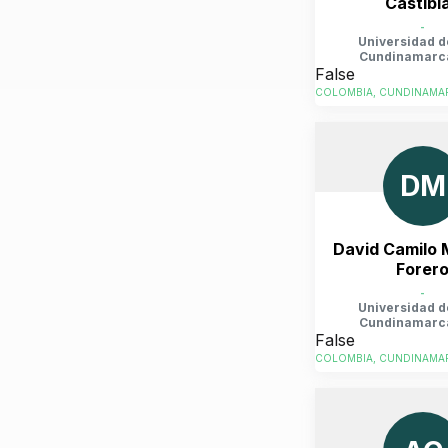
Castibl
-
Universidad d
Cundinamarc
False
COLOMBIA, CUNDINAMAR
DM
David Camilo 
Forer
-
Universidad d
Cundinamarc
False
COLOMBIA, CUNDINAMAR