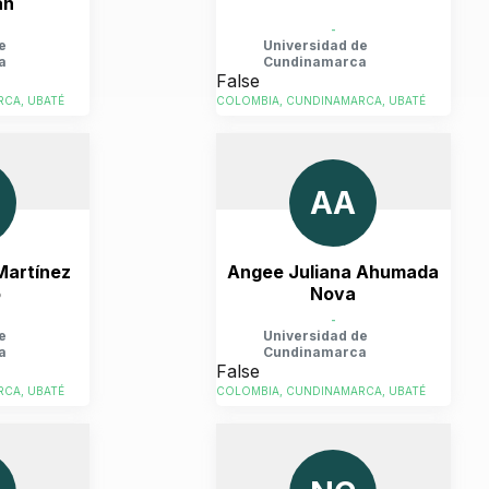
an
-
e
Universidad de
a
Cundinamarca
False
CA, UBATÉ
COLOMBIA, CUNDINAMARCA, UBATÉ
AA
Martínez
Angee Juliana Ahumada
o
Nova
-
e
Universidad de
a
Cundinamarca
False
CA, UBATÉ
COLOMBIA, CUNDINAMARCA, UBATÉ