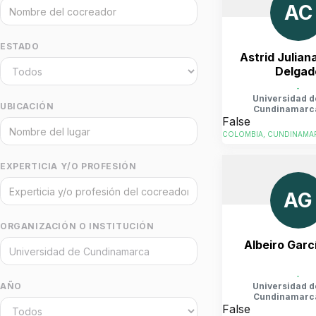
AC
ESTADO
Astrid Julian
Delgad
-
Universidad d
UBICACIÓN
Cundinamarc
False
COLOMBIA, CUNDINAMAR
EXPERTICIA Y/O PROFESIÓN
AG
ORGANIZACIÓN O INSTITUCIÓN
Albeiro Garc
-
Universidad d
AÑO
Cundinamarc
False