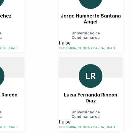
nchez
Jorge Humberto Santana
Ángel
-
e
Universidad de
a
Cundinamarca
False
CA, UBATÉ
COLOMBIA, CUNDINAMARCA, UBATÉ
LR
 Rincón
Luisa Fernanda Rincón
Díaz
-
e
Universidad de
a
Cundinamarca
False
CA, UBATÉ
COLOMBIA, CUNDINAMARCA, UBATÉ