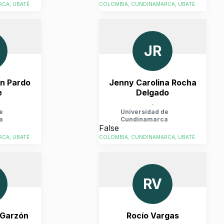
CA, UBATÉ
COLOMBIA, CUNDINAMARCA, UBATÉ
JR
en Pardo
Jenny Carolina Rocha
e
Delgado
-
e
Universidad de
a
Cundinamarca
False
CA, UBATÉ
COLOMBIA, CUNDINAMARCA, UBATÉ
RV
 Garzón
Rocío Vargas