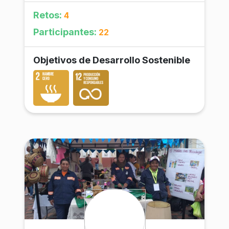
Nuestro interés permanente es
Retos:
4
mejorar la calidad y precio de nuestra
producción.
Participantes:
22
Objetivos de Desarrollo Sostenible