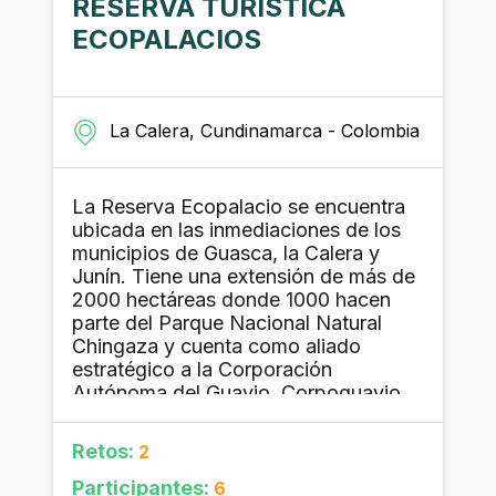
RESERVA TURÍSTICA
ECOPALACIOS
La Calera, Cundinamarca - Colombia
La Reserva Ecopalacio se encuentra
ubicada en las inmediaciones de los
municipios de Guasca, la Calera y
Junín. Tiene una extensión de más de
2000 hectáreas donde 1000 hacen
parte del Parque Nacional Natural
Chingaza y cuenta como aliado
estratégico a la Corporación
Autónoma del Guavio, Corpoguavio.
La reserva pertenece a una familia de
9 hermanos que cuenta con una
Retos:
2
tradición y permanencia en el territorio
de casi 200 años. Debido a las
Participantes:
6