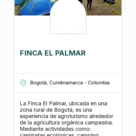
y con ello puedan dar continuidad a
sus procesos de formación y
capacitación de personal local, tener
un inventario de artesanías para la
venta y comenzar a exportar las
mismas para generar utilidades que
beneficien a todos los involucrados
en su fabricación y elaboración.
FINCA EL PALMAR
Bogotá, Cundinamarca - Colombia
La Finca El Palmar, ubicada en una
zona rural de Bogotá, es una
experiencia de agroturismo alrededor
de la agricultura orgánica campesina.
Mediante actividades como:
caminatas ecológicas, camping,