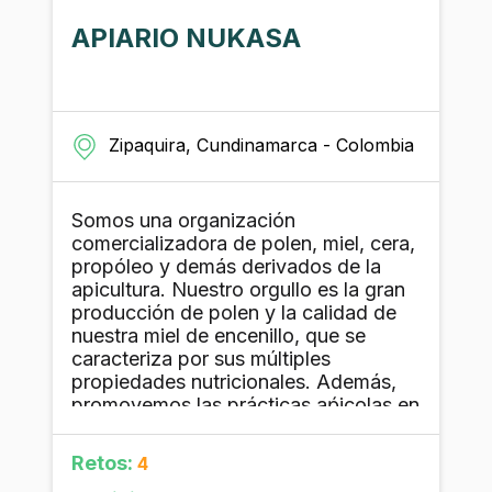
ambientales y guías. Su visión del
turismo, no es la de un turismo
APIARIO NUKASA
masivo, sino un turismo transformador
y sostenible que logre problematizar a
los visitantes y los comprometa con el
cuidado de la tierra en cada uno de
sus territorios. La reserva cuenta con
Zipaquira, Cundinamarca - Colombia
6 senderos diferentes activos en
estos momentos y el principal servicio
que ofrecen es el pasadía. La mayor
Somos una organización
parte de sus clientes son grupos de
comercializadora de polen, miel, cera,
amigos y familias.
propóleo y demás derivados de la
apicultura. Nuestro orgullo es la gran
producción de polen y la calidad de
nuestra miel de encenillo, que se
caracteriza por sus múltiples
propiedades nutricionales. Además,
promovemos las prácticas aṕicolas en
la región por sus importancia
ecosistémica.
Retos:
4