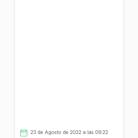
¿Cómo desarrollar un
emprendimiento innovador
basado en la gestión hídrica
sostenible para el municipio de
Guasca?
Con la participacion de:
23 de Agosto de 2022 a las 09:22