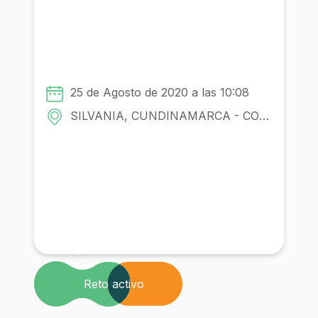
recursos disponibles en la finca?
Con la participacion de:
25 de Agosto de 2020 a las 10:08
Comunidad
SILVANIA, CUNDINAMARCA - COLOMBIA
Institución
Reto activo