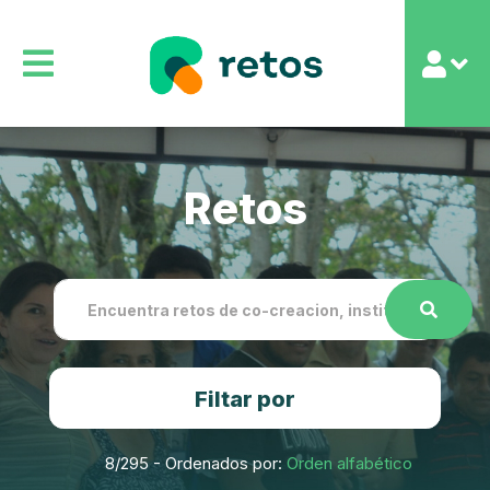
Retos
Filtar por
8
/295 - Ordenados por:
Orden alfabético