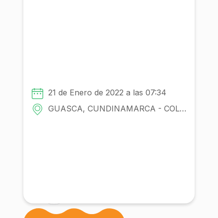
¿Cómo podemos resaltar las
características e historia del
producto para que los
compradores lo valoren?
Con la participacion de:
21 de Enero de 2022 a las 07:34
Comunidad
GUASCA, CUNDINAMARCA - COLOMBIA
Institución