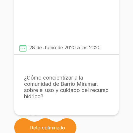
antioxidantes y antibacterianas del
aceite esencial de tomillo?
Con la participacion de:
28 de Junio de 2020 a las 21:20
Comunidad
¿Cómo concientizar a la
comunidad de Barrio Miramar,
sobre el uso y cuidado del recurso
Institución
hídrico?
Reto culminado
Con la participacion de: