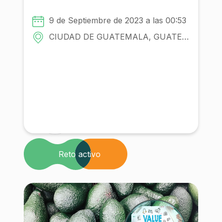
Con la participacion de:
9 de Septiembre de 2023 a las 00:53
Comunidad
CIUDAD DE GUATEMALA, GUATEMALA (CAPITAL) - GUATEMALA
Institución
Reto activo