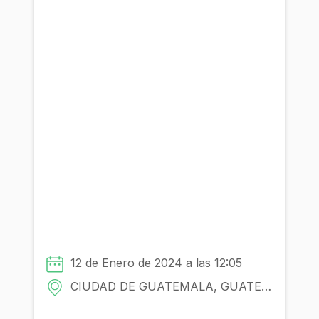
¿Cómo en un espacio rural hacer
producción de energía con los
recursos disponibles en la finca?
Con la participacion de:
12 de Enero de 2024 a las 12:05
Comunidad
CIUDAD DE GUATEMALA, GUATEMALA (CAPITAL) - GUATEMALA