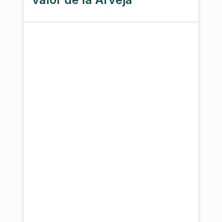
¿Cómo se encuentra hoy el sector
de aceites esenaciales en toda su
cadena de valor, y qué
oportunidades de desarrollo o
fortalecimiento emergen de dicho
análisis?