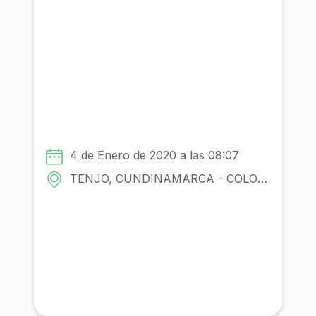
¿Cómo se asegura la distribución
equitativa de la presión del agua
en un Acueducto rural y
comunitario?
Con la participacion de:
4 de Enero de 2020 a las 08:07
Comunidad
TENJO, CUNDINAMARCA - COLOMBIA
Institución