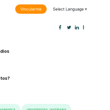
Select Language
▼
Vincularme
sión
udios
etos?
INAMARCA
UNIVERSIDAD JAVERIANA