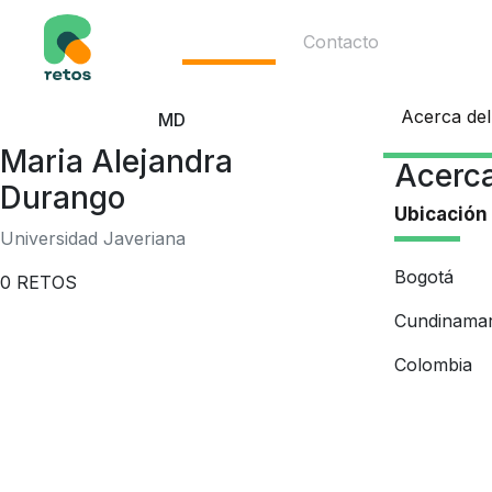
Ecosistema
Contacto
Acerca del
MD
Maria Alejandra
Acerca
Durango
Ubicación
Universidad Javeriana
Bogotá
0
RETOS
Cundinama
Colombia