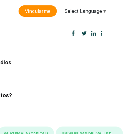
Select Language
▼
Vincularme
sión
udios
etos?
GUATEMALA (CAPITAL)
UNIVERSIDAD DEL VALLE DE GUATEMALA UVG