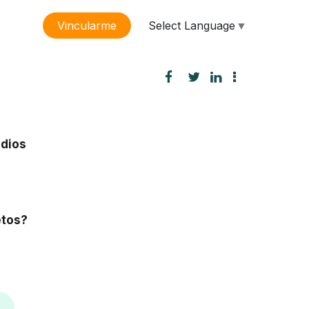
Select Language
▼
Vincularme
sión
udios
etos?