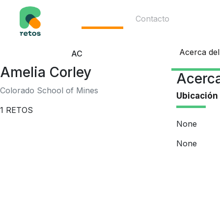
Ecosistema
Contacto
Acerca del
AC
Amelia Corley
Acerca
Colorado School of Mines
Ubicación
1
RETOS
None
None