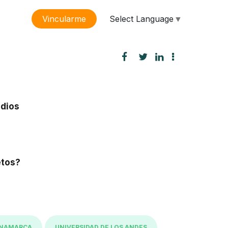
Select Language
▼
Vincularme
sión
udios
etos?
INAMARCA
UNIVERSIDAD DE LOS ANDES