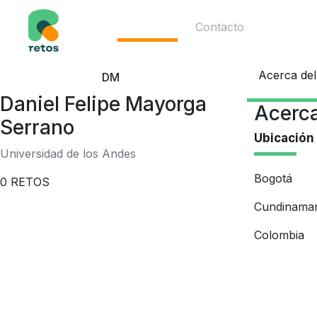
Ecosistema
Contacto
Acerca del
DM
Daniel Felipe Mayorga
Acerca
Serrano
Ubicación
Universidad de los Andes
Bogotá
0
RETOS
Cundinama
Colombia