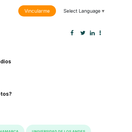
Select Language
▼
Vincularme
sión
udios
etos?
INAMARCA
UNIVERSIDAD DE LOS ANDES