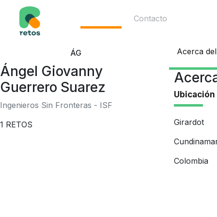
Ecosistema
Contacto
Acerca del
ÁG
Ángel Giovanny
Acerca
Guerrero Suarez
Ubicación
Ingenieros Sin Fronteras - ISF
Girardot
1
RETOS
Cundinama
Colombia