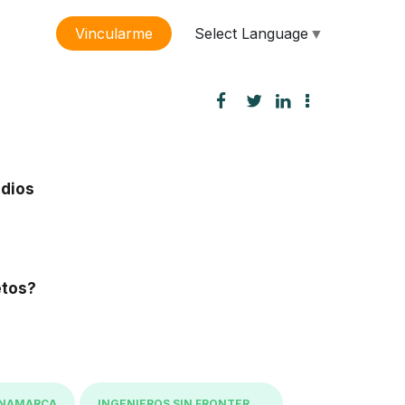
Select Language
▼
Vincularme
sión
udios
etos?
INAMARCA
INGENIEROS SIN FRONTERAS - ISF