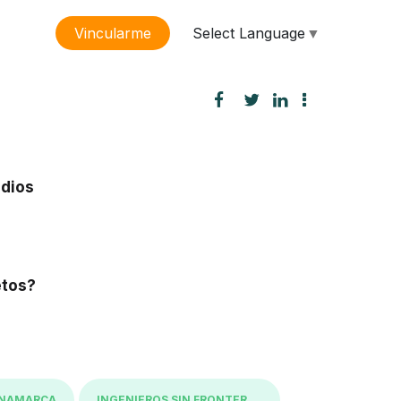
Select Language
▼
Vincularme
sión
udios
etos?
INAMARCA
INGENIEROS SIN FRONTERAS - ISF