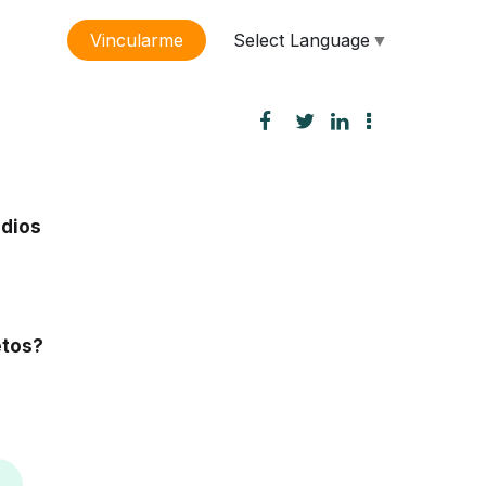
Select Language
▼
Vincularme
sión
n
udios
etos?