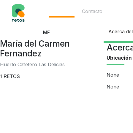
Ecosistema
Contacto
Acerca del
MF
María del Carmen
Acerca
Fernandez
Ubicación
Huerto Cafetero Las Delicias
None
1
RETOS
None