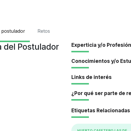
Iniciar Se
 postulador
Retos
 del Postulador
Experticia y/o Profesió
Conocimientos y/o Est
Links de interés
¿Por qué ser parte de r
Etiquetas Relacionadas
HUERTO CAFETERO LAS DELICIAS