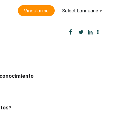
Select Language
▼
Vincularme
sión
 conocimiento
etos?