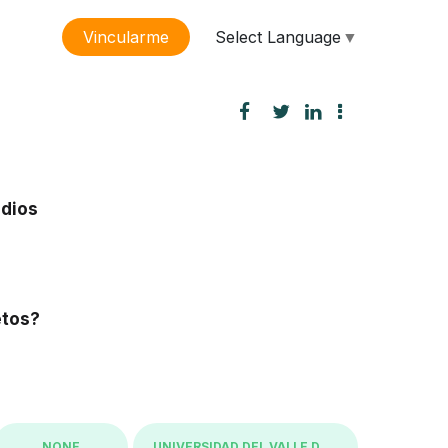
Select Language
▼
Vincularme
sión
udios
etos?
NONE
UNIVERSIDAD DEL VALLE DE GUATEMALA UVG