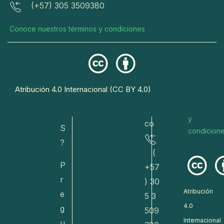
(+57) 305 3509380
sa.c
res
ci
o/
er
o
Conoce nuestros términos y condiciones
va
n
r
do
a
eto
s
R
s@
Conoce
E
Atribución 4.0 Internacional (CC BY 4.0)
dive
nuestros
T
términos
rsa.
O
y
co
S
condicion
?
(
P
+57
r
) 30
Atribución
e
5 3
4.0
g
509
Internacional
u