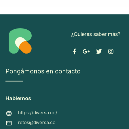
2
02
¿Quieres saber más?
2 -
Div
ers
a -
Pongámonos
To
Pongámonos en contacto
en contacto
do
C
s l
o
os
m
Hablemos
ht
de
o
tps:
re
f
https://diversa.co/
//di
ch
u
retos@diversa.co
ver
os
n