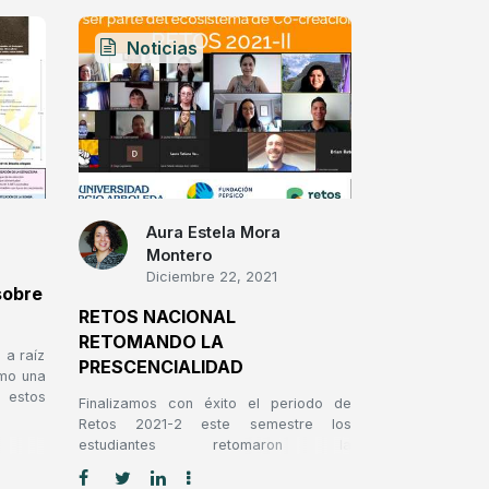
Noticias
Aura Estela Mora
Montero
Diciembre 22, 2021
sobre
RETOS NACIONAL
RETOMANDO LA
 a raíz
PRESCENCIALIDAD
omo una
 estos
Finalizamos con éxito el periodo de
ir co-
Retos 2021-2 este semestre los
esde la
estudiantes retomaron la
 reto:
prescencialidad en las visitas de
0-II
campo a las organizaciones de base