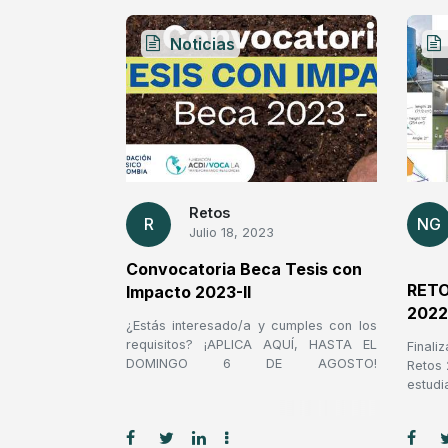
Noticias
Retos
R
NG
Julio 18, 2023
Convocatoria Beca Tesis con
RETO
Impacto 2023-II
2022
¿Estás interesado/a y cumples con los
requisitos? ¡APLICA AQUÍ, HASTA EL
Final
DOMINGO 6 DE AGOSTO!
Retos 
https://shre.ink/FormTesisConImpacto20
estud
23-2 Tesis con Impacto es un programa
nacio
de la organización Diversa, que en
sigu
alianza con otras entidades, brinda la
organ