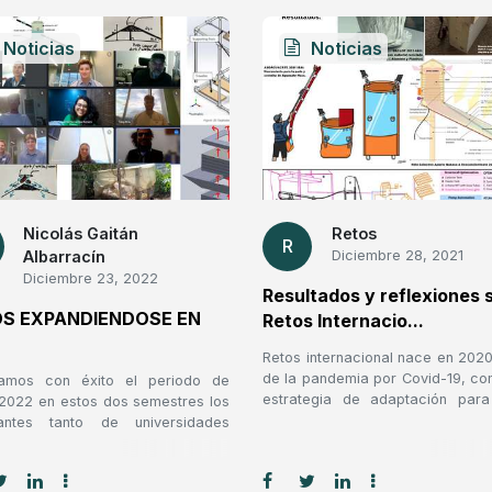
Noticias
Noticias
Nicolás Gaitán
Retos
R
Albarracín
Diciembre 28, 2021
Diciembre 23, 2022
Resultados y reflexiones 
S EXPANDIENDOSE EN
Retos Internacio...
Retos internacional nace en 2020
de la pandemia por Covid-19, c
izamos con éxito el periodo de
estrategia de adaptación para
2022 en estos dos semestres los
tiempos que nos permita segu
iantes tanto de universidades
creando a nivel internacional d
nales como internacionales
virtualidad. Comenzamos con 1
ieron co-construyendo con
ASOPROCAMPO 202
izaciones de base comunitaria,