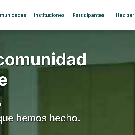
munidades
Instituciones
Participantes
Haz par
comunidad
e
.
o que hemos hecho.