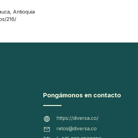
auca, Antioquia
os/216/
Pongámonos en contacto
https://diversa.co/
retos@diversa.co