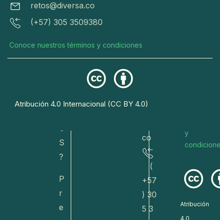
retos@diversa.co
ver
os
n
(+57) 305 3509380
sa.c
res
ci
o/
er
o
Conoce nuestros términos y condiciones
va
n
r
do
a
eto
s
R
s@
Conoce
E
Atribución 4.0 Internacional (CC BY 4.0)
dive
nuestros
T
términos
rsa.
O
y
co
S
condicion
?
(
P
+57
r
) 30
Atribución
e
5 3
4.0