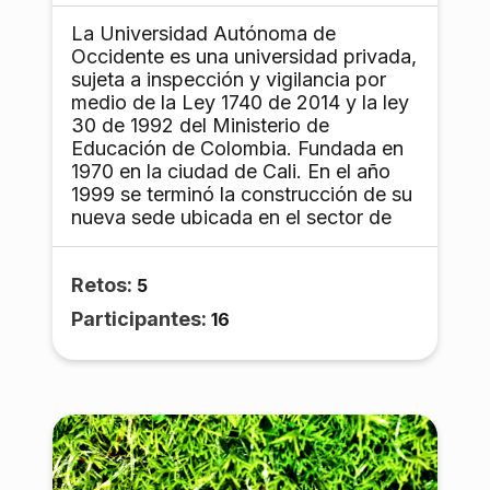
La Universidad Autónoma de
Occidente es una universidad privada,
sujeta a inspección y vigilancia por
medio de la Ley 1740 de 2014 y la ley
30 de 1992 del Ministerio de
Educación de Colombia. Fundada en
1970 en la ciudad de Cali. En el año
1999 se terminó la construcción de su
nueva sede ubicada en el sector de
Valle del Lilí, trasladándose a dicho
lugar, en el sur de la ciudad. Tiene una
Retos:
segunda sede en el barrio San
5
Fernando, dedicada principalmente a
Participantes:
16
cursos de extensión y diplomados. El
6 de septiembre de 2012 obtuvo su
Acreditación institucional de alta
calidad por parte del Consejo
Nacional de Acreditación del
Ministerio de Educación, distinción
que tienen vigente 24 instituciones de