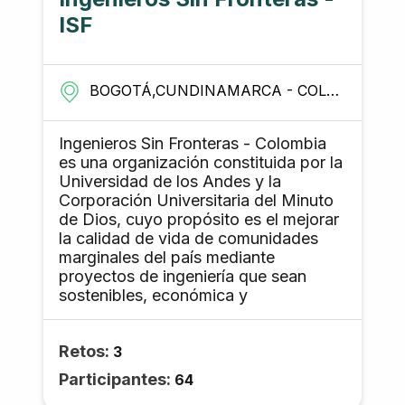
ISF
BOGOTÁ,CUNDINAMARCA - COLOMBIA
Ingenieros Sin Fronteras - Colombia
es una organización constituida por la
Universidad de los Andes y la
Corporación Universitaria del Minuto
de Dios, cuyo propósito es el mejorar
la calidad de vida de comunidades
marginales del país mediante
proyectos de ingeniería que sean
sostenibles, económica y
culturalmente viables, y que permitan
desarrollar en los estudiantes e
Retos:
involucrados una conciencia social y
3
medioambiental. Para lo anterior, se
Participantes:
64
vinculan profesores, estudiantes y