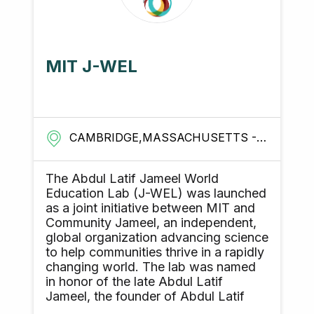
hasta la actualidad. Hoy en día,
PepsiCo Colombia cuenta con 3
plantas de producción de alimentos, 9
centros de distribución, presencia en
más de 260,000 puntos de venta, un
MIT J-WEL
equipo de más de 4,000
colaboradores, siendo el principal
comprador industrial de papa y
plátano del país. Colombia es uno de
los principales mercados de la
CAMBRIDGE,MASSACHUSETTS - UNITED STATES
compañía en la región. Por más de 70
años, a medida que han cambiado las
tendencias, sabores y estilos de vida
The Abdul Latif Jameel World
de los colombianos, PepsiCo los ha
Education Lab (J-WEL) was launched
acompañado, adaptando y ampliando
as a joint initiative between MIT and
su portafolio, consolidándose como
Community Jameel, an independent,
una de las principales compañías de
global organization advancing science
alimentos y bebidas del país. Hoy en
to help communities thrive in a rapidly
día ofrece snacks, bebidas, galletas y
changing world. The lab was named
nueces/semillas, en donde destacan
in honor of the late Abdul Latif
marcas amadas por todos los
Jameel, the founder of Abdul Latif
colombianos como Margarita,
Jameel, and father of MIT alumnus