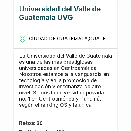
as is reflected in our guiding
Universidad del Valle de
principles: - Use inclusive practices
Guatemala UVG
when designing FOR people living in
poverty - Engage in effective co-
creation when designing WITH people
living in poverty - Build confidence
CIUDAD DE GUATEMALA,GUATEMALA (CAPITAL) - GUATEMALA
and capacity to promote design BY
people living in poverty In following
these principles, MIT D-Lab is re-
La Universidad del Valle de Guatemala
thinking the role of technology and
es una de las más prestigiosas
design in development, has
universidades en Centroamérica.
empowered thousands to address the
Nosotros estamos a la vanguardia en
daily challenges of poverty through
tecnología y en la promoción de
design, prototyping, production, and
investigación y enseñanza de alto
social entrepreneurship, and is
nivel. Somos la universidad privada
reshaping the way that development
no. 1 en Centroamérica y Panamá,
is practiced. *Values: We believe in
según el ranking QS y la única
the power of PARTICIPATION and
universidad con la acreditación
actively engage people in the process
institucional de Hcéres en Guatemala.
of creating PRACTICAL SOLUTIONS
Retos:
Desde hace más de 50 años,
26
to the challenges they face. We strive
buscamos y damos la bienvenida a