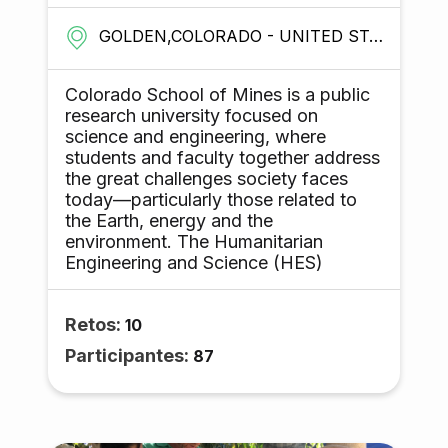
talentosos de escasos recursos.
GOLDEN,COLORADO - UNITED STATES
Colorado School of Mines is a public
research university focused on
science and engineering, where
students and faculty together address
the great challenges society faces
today—particularly those related to
the Earth, energy and the
environment. The Humanitarian
Engineering and Science (HES)
program educates technical
professionals to promote sustainable
Retos:
community development by drawing
10
on a unique mixture of faculty
Participantes:
87
expertise in engineering, applied
sciences, and social sciences. HES
students engage in direct research
and outreach within and alongside the