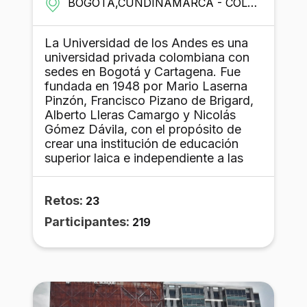
BOGOTÁ,CUNDINAMARCA - COLOMBIA
La Universidad de los Andes es una
universidad privada colombiana con
sedes en Bogotá y Cartagena. Fue
fundada en 1948 por Mario Laserna
Pinzón, Francisco Pizano de Brigard,
Alberto Lleras Camargo y Nicolás
Gómez Dávila, con el propósito de
crear una institución de educación
superior laica e independiente a las
corrientes políticas del país. Cuenta
con una planta profesoral de 731
Retos:
profesores, de los cuales el 73%
23
cuenta con doctorado.6​ Está
Participantes:
219
compuesta por 12 unidades
académicas divididas en 10
facultades, la Escuela de Gobierno
Alberto Lleras Camargo y el Centro
Interdisciplinario de Estudios sobre
Desarrollo. Ofrece 43 programas de