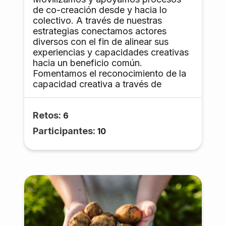
de co-creación desde y hacia lo
colectivo. A través de nuestras
estrategias conectamos actores
diversos con el fin de alinear sus
experiencias y capacidades creativas
hacia un beneficio común.
Fomentamos el reconocimiento de la
capacidad creativa a través de
experiencias de aprendizaje en
metodologías co-creativas,
Retos:
enseñanza en diseño de tecnologías
6
apropiadas y liderazgo en gestión de
Participantes:
10
experiencias co-creativas.