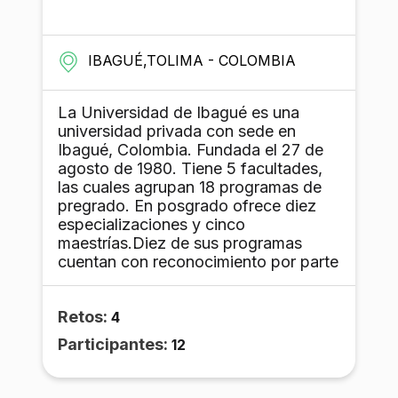
Superior Universitario.
IBAGUÉ,TOLIMA - COLOMBIA
La Universidad de Ibagué es una
universidad privada con sede en
Ibagué, Colombia. Fundada el 27 de
agosto de 1980. Tiene 5 facultades,
las cuales agrupan 18 programas de
pregrado. En posgrado ofrece diez
especializaciones​ y cinco
maestrías.Diez de sus programas
cuentan con reconocimiento por parte
Ministerio de Educación Nacional a su
alta calidad académica, considerada
Retos:
la mejor universidad de la región.
4
Participantes:
12