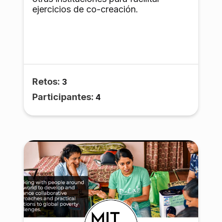
docente con título de Doctorados y
ejercicios de co-creación.
Maestrías; 27 Grupos de
Investigación, todos registrados en
Colciencias.
Retos:
3
Participantes:
4