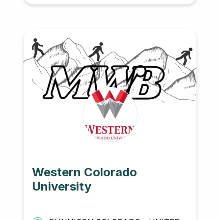
egresados, los cuales por medio de
una visión holística, proponen
soluciones integrales dónde se unen
las transferencias tecnológicas con
estrategias de intervención
comunitaria. Todo esto se realiza en
un contexto de investigación científica
que busca generar conocimiento. De
este modo se promueve la justicia
social, un mejoramiento cultural y
económico del país y se incentiva la
responsabilidad social y
medioambiental.
Western Colorado
University