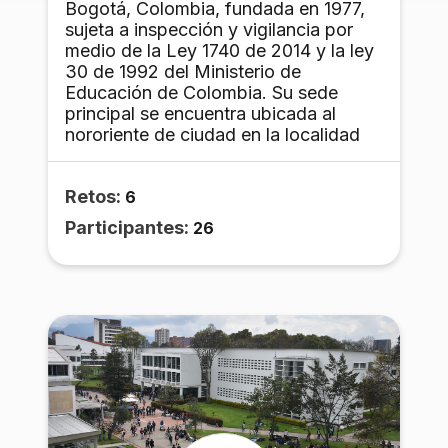
Bogotá, Colombia, fundada en 1977,
sujeta a inspección y vigilancia por
medio de la Ley 1740 de 2014 y la ley
30 de 1992 del Ministerio de
Educación de Colombia. Su sede
principal se encuentra ubicada al
nororiente de ciudad en la localidad
de Usaquén. Cuenta con instalación
en Chía, en las afueras de la ciudad.
Retos:
Tiene 9.100 alumnos (2011) y ofrece
6
31 programas de pregrado, 90 de
Participantes:
26
posgrados, 3 cursos preuniversitarios,
así como programas de educación
continua (cursos, diplomados,
seminarios, congresos).