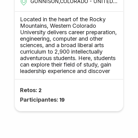
GUNNISON,COLORADO - UNITED STATES
Located in the heart of the Rocky
Mountains, Western Colorado
University delivers career preparation,
engineering, computer and other
sciences, and a broad liberal arts
curriculum to 2,900 intellectually
adventurous students. Here, students
can explore their field of study, gain
leadership experience and discover
extraordinary adventure in western
Colorado. WCU also strives to
Retos:
cultivate a spirit of service and
2
community engagement in their
Participantes:
19
students, staff, and faculty. WCU is
also home to a unique engineering
partnership program with the
University of Colorado Boulder.
Through this WCU-CU Boulder
Partnership Program, students can