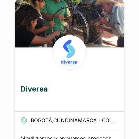
communities they seek to serve.
Project experiences prepare
graduates for careers in development,
corporate responsibility, or further
study.
Diversa
BOGOTÁ,CUNDINAMARCA - COLOMBIA
Movilizamos y apoyamos procesos