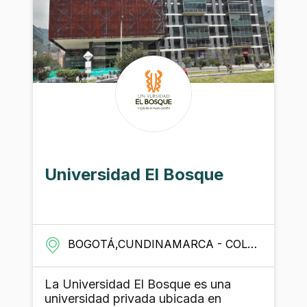
pregrado, 33 especializaciones, 76
maestrías y 17 doctorados.Cuenta con
más de 143 grupos de investigación y
posee un sistema de bibliotecas, el
cual alberga una colección de 681 717
volúmenes de libros que datan desde
la Edad Media hasta la actualidad.
Universidad El Bosque
BOGOTÁ,CUNDINAMARCA - COLOMBIA
La Universidad El Bosque es una
universidad privada ubicada en