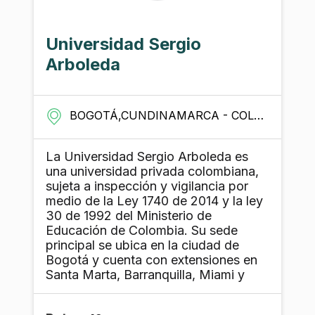
total de 2939 docentes activos de
planta, la mitad con doctorado. Posee
94 programas de pregrado, 97
Universidad Sergio
especializaciones, 38 especialidades
Arboleda
médicas y odontológicas, 148
maestrías y 54 doctorados
distribuidos en sus 8 sedes.
BOGOTÁ,CUNDINAMARCA - COLOMBIA
La Universidad Sergio Arboleda es
una universidad privada colombiana,
sujeta a inspección y vigilancia por
medio de la Ley 1740 de 2014 y la ley
30 de 1992 del Ministerio de
Educación de Colombia. Su sede
principal se ubica en la ciudad de
Bogotá y cuenta con extensiones en
Santa Marta, Barranquilla, Miami y
Madrid. Ofrece programas en
pregrado, especializaciones,