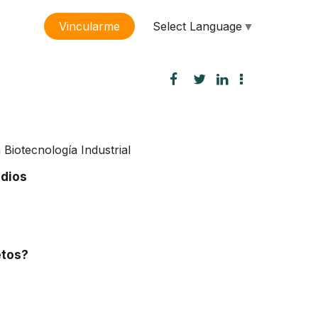
Select Language
▼
Vincularme
sión
 Biotecnología Industrial
udios
etos?