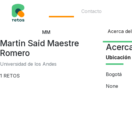
Ecosistema
Contacto
Acerca del
MM
Martin Said Maestre
Acerca
Romero
Ubicación
Universidad de los Andes
Bogotá
1
RETOS
None