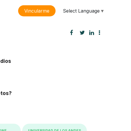
Select Language
▼
Vincularme
sión
udios
etos?
ONE
UNIVERSIDAD DE LOS ANDES