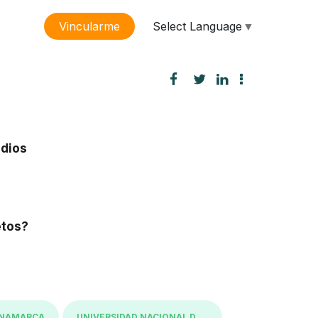
Select Language
▼
Vincularme
sión
udios
etos?
INAMARCA
UNIVERSIDAD NACIONAL DE COLOMBIA