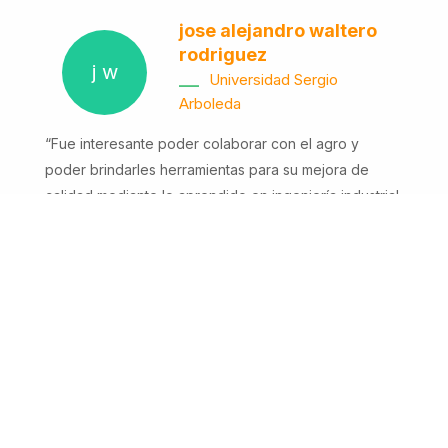
jose alejandro waltero
rodriguez
j w
__
Universidad Sergio
Arboleda
“Fue interesante poder colaborar con el agro y
poder brindarles herramientas para su mejora de
calidad mediante lo aprendido en ingeniería industrial.
Etiquetas Relacionadas:
2
02
¿Quieres saber más?
2 -