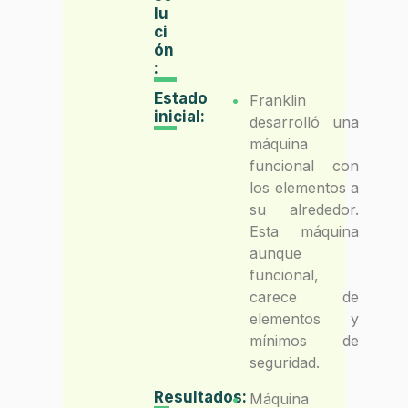
lu
ci
ón
:
Estado
Franklin
inicial:
desarrolló una
máquina
funcional con
los elementos a
su alrededor.
Esta máquina
aunque
funcional,
carece de
elementos y
mínimos de
seguridad.
Resultados:
Máquina