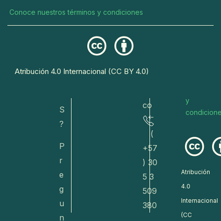
o/
er
o
Conoce nuestros términos y condiciones
va
n
r
do
a
eto
s
R
s@
Conoce
E
Atribución 4.0 Internacional (CC BY 4.0)
dive
nuestros
T
términos
rsa.
O
y
co
S
condicion
?
(
P
+57
r
) 30
Atribución
e
5 3
4.0
g
509
Internacional
u
380
(CC
n