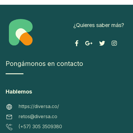
2
02
¿Quieres saber más?
2 -
Div
ers
a -
Pongámonos
To
Pongámonos en contacto
en contacto
do
C
s l
o
os
m
Hablemos
ht
de
o
tps:
re
f
https://diversa.co/
//di
ch
u
retos@diversa.co
ver
os
n
(+57) 305 3509380
sa.c
res
ci