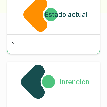
Estado actual
d
Intención