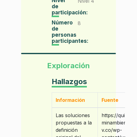
Nivel
Nivel 4
de
participación:
Número
8
de
personas
participantes:
Exploración
Hallazgos
Información
Fuente
Las soluciones
https://quimico
propuestas a la
minambiente.g
definición
v.co/wp-