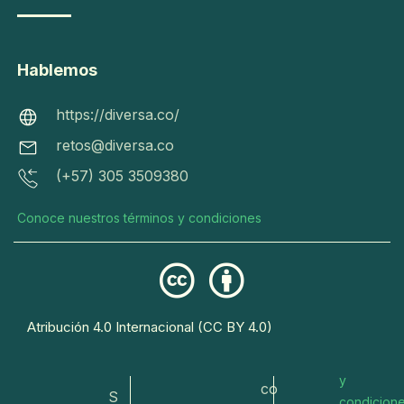
do
C
s l
o
os
m
Hablemos
ht
de
o
tps:
re
f
https://diversa.co/
//di
ch
u
retos@diversa.co
ver
os
n
(+57) 305 3509380
sa.c
res
ci
o/
er
o
Conoce nuestros términos y condiciones
va
n
r
do
a
eto
s
R
s@
Conoce
E
Atribución 4.0 Internacional (CC BY 4.0)
dive
nuestros
T
términos
rsa.
O
y
co
S
condicion