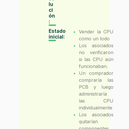
lu
ci
ón
:
Estado
Vender la CPU
inicial:
como un todo
Los asociados
no verificaron
si las CPU aún
funcionaban.
Un comprador
compraría las
PCB y luego
administraría
las CPU
individualmente
Los asociados
quitarían
componentes