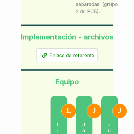
separadas (grupo
2 de PCB).
Implementación - archivos
Enlace de referente
Equipo
L
J
J
L
J
J
i
a
u