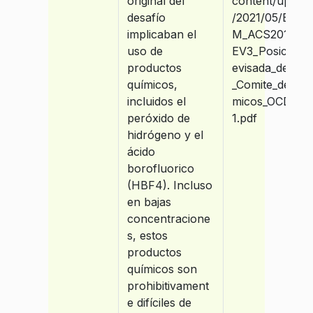
original del
content/upload
desafío
/2021/05/ENV_
implicaban el
M_ACS20144_
uso de
EV3_Posicion_
productos
evisada_del_Pa
químicos,
_Comite_de_Qui
incluidos el
micos_OCDE-
peróxido de
1.pdf
hidrógeno y el
ácido
borofluorico
(HBF4). Incluso
en bajas
concentracione
s, estos
productos
químicos son
prohibitivament
e difíciles de