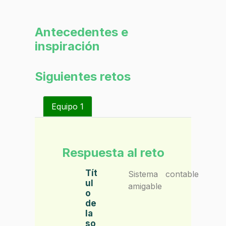
Antecedentes e
inspiración
Siguientes retos
Equipo 1
Respuesta al reto
Tít
Sistema contable
ul
amigable
o
de
la
so