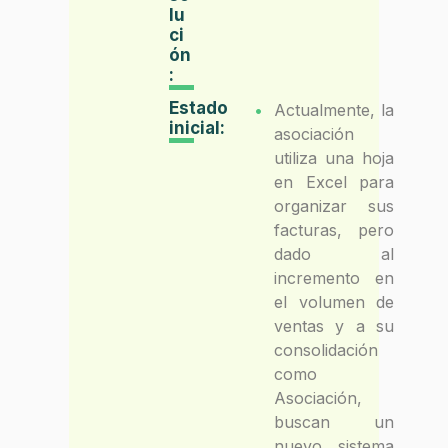
lu
ci
ón
:
Estado
Actualmente, la
inicial:
asociación
utiliza una hoja
en Excel para
organizar sus
facturas, pero
dado al
incremento en
el volumen de
ventas y a su
consolidación
como
Asociación,
buscan un
nuevo sistema