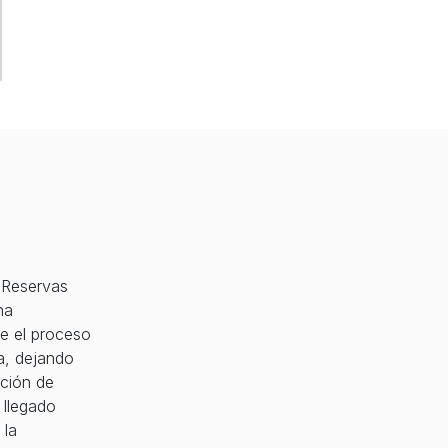
 Reservas
na
ue el proceso
a, dejando
ación de
 llegado
 la