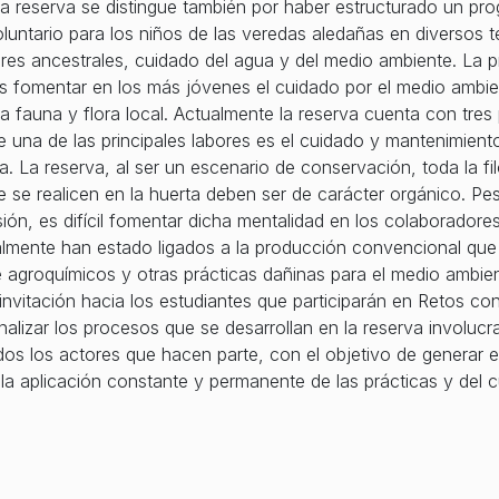
La reserva se distingue también por haber estructurado un pr
luntario para los niños de las veredas aledañas en diversos
ores ancestrales, cuidado del agua y del medio ambiente. La pr
es fomentar en los más jóvenes el cuidado por el medio ambie
la fauna y flora local. Actualmente la reserva cuenta con tre
una de las principales labores es el cuidado y mantenimiento
a. La reserva, al ser un escenario de conservación, toda la fi
e se realicen en la huerta deben ser de carácter orgánico. Pe
isión, es difícil fomentar dicha mentalidad en los colaboradore
almente han estado ligados a la producción convencional qu
 agroquímicos y otras prácticas dañinas para el medio ambien
nvitación hacia los estudiantes que participarán en Retos co
nalizar los procesos que se desarrollan en la reserva involucr
dos los actores que hacen parte, con el objetivo de generar e
n la aplicación constante y permanente de las prácticas y del c