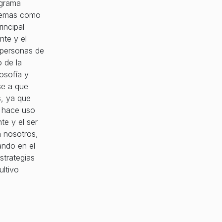
ograma
 temas como
incipal
nte y el
s personas de
 de la
losofía y
se a que
s, ya que
e hace uso
te y el ser
n nosotros,
ando en el
strategias
ultivo