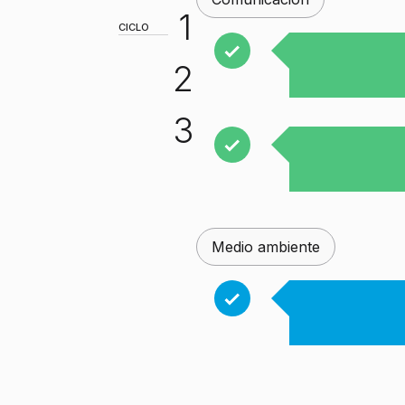
1
CICLO
2
3
Medio ambiente