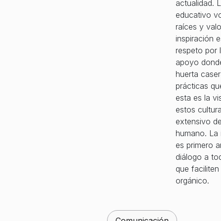
actualidad. 
educativo vo
raíces y val
inspiración 
respeto por 
apoyo donde 
huerta caser
prácticas qu
esta es la v
estos cultur
extensivo de
humano. La i
es primero a
diálogo a to
que facilite
orgánico.
Comunicación