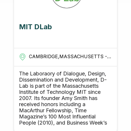
Universidad Nac
Colombia
ETTS - UNITED STATES
BOGOTÁ,CUNDINAMARC
ialogue, Design,
La Universidad Nacion
Development, D-
(UNAL) es una universi
Massachusetts
colombiana del orden na
logy MIT since
a inspección y vigilanc
Amy Smith has
la Ley 1740 de 2014 y l
luding a
1992 del Ministerio de
ip, Time
Colombia, fundada bajo
 Influential
de Santos Acosta el 22
 Business Week’s
de 1867 y regentada po
nfluential
1867. Es la universidad