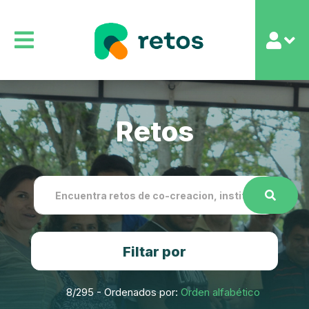
Retos
Filtar por
8
/295 - Ordenados por:
Orden alfabético