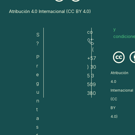
s@
Conoce
E
Atribución 4.0 Internacional (CC BY 4.0)
dive
nuestros
T
términos
rsa.
O
y
co
S
condicion
?
(
P
+57
r
) 30
Atribución
e
5 3
4.0
g
509
Internacional
u
380
(CC
n
BY
t
4.0)
a
s