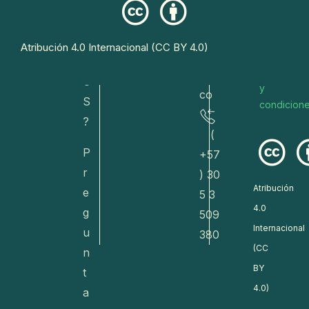
a
eto
s
R
s@
Conoce
E
Atribución 4.0 Internacional (CC BY 4.0)
dive
nuestros
T
términos
rsa.
O
y
co
S
condicion
?
(
P
+57
r
) 30
Atribución
e
5 3
4.0
g
509
Internacional
u
380
(CC
n
BY
t
4.0)
a