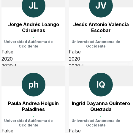
JL
JV
Jorge Andrés Loango
Jesús Antonio Valencia
Cárdenas
Escobar
-
-
Universidad Autónoma de
Universidad Autónoma de
Occidente
Occidente
False
False
2020
2020
2020-I
2020-I
COLOMBIA, VALLE DEL CAUCA, CALI
COLOMBIA, VALLE DEL CAUCA, CALI
ph
IQ
Paula Andrea Holguin
Ingrid Dayanna Quintero
Paladines
Quezada
-
-
Universidad Autónoma de
Universidad Autónoma de
Occidente
Occidente
False
False