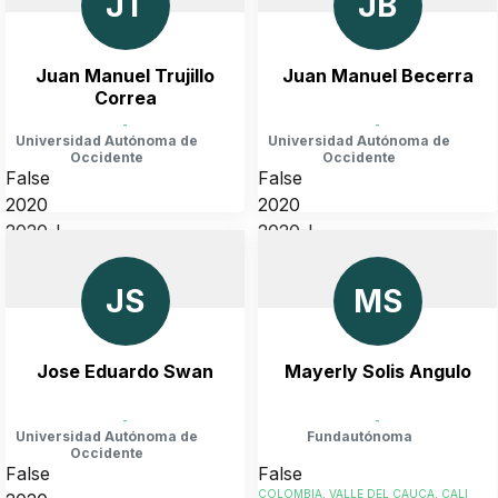
JT
JB
Juan Manuel Trujillo
Juan Manuel Becerra
Correa
-
-
Universidad Autónoma de
Universidad Autónoma de
Occidente
Occidente
False
False
2020
2020
2020-I
2020-I
COLOMBIA, VALLE DEL CAUCA, CALI
COLOMBIA, VALLE DEL CAUCA, CALI
JS
MS
Jose Eduardo Swan
Mayerly Solis Angulo
-
-
Universidad Autónoma de
Fundautónoma
Occidente
False
False
COLOMBIA, VALLE DEL CAUCA, CALI