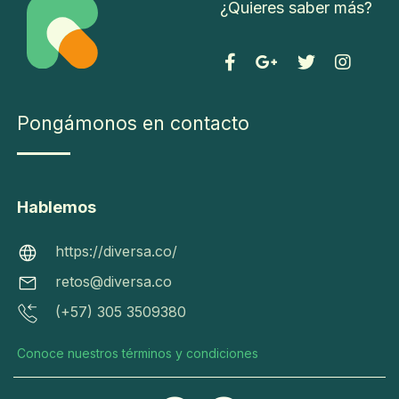
¿Quieres saber más?
2 -
Div
ers
a -
Pongámonos
To
Pongámonos en contacto
en contacto
do
C
s l
o
os
m
Hablemos
ht
de
o
tps:
re
f
https://diversa.co/
//di
ch
u
retos@diversa.co
ver
os
n
(+57) 305 3509380
sa.c
res
ci
o/
er
o
Conoce nuestros términos y condiciones
va
n
r
do