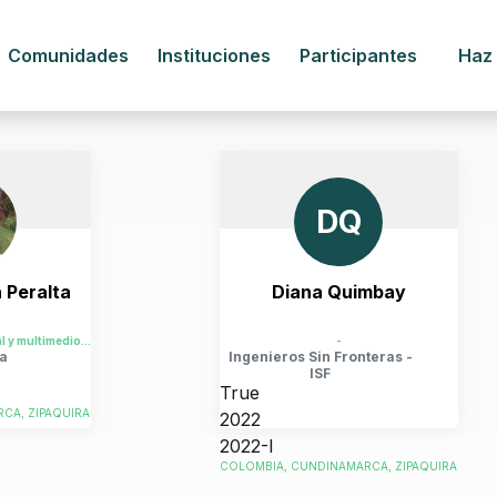
Comunidades
Instituciones
Participantes
Haz
DQ
 Peralta
Diana Quimbay
comunicadora audiovisual y multimedios de la Universidad de la Sabana
-
a
Ingenieros Sin Fronteras -
ISF
True
CA, ZIPAQUIRA
2022
2022-I
COLOMBIA, CUNDINAMARCA, ZIPAQUIRA