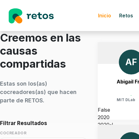
Inicio
Retos
Creemos en las
causas
AF
compartidas
Abigail F
Estas son los(as)
cocreadores(as) que hacen
-
parte de RETOS.
MIT DLab
False
2020
Filtrar Resultados
2020-I
UNITED STATES, MASSA
COCREADOR
CAMBRIDGE