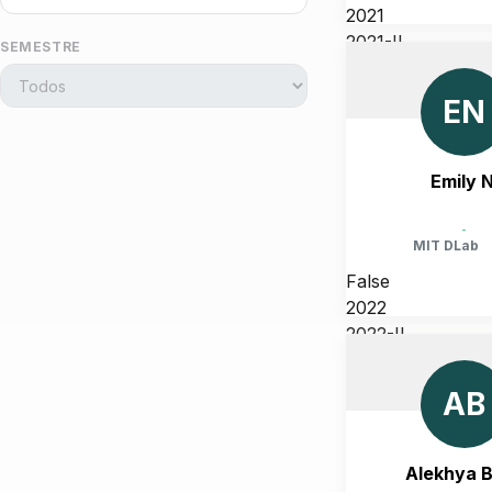
2021
2021-II
SEMESTRE
UNITED STATES, MASSA
CAMBRIDGE
EN
Emily N
-
MIT DLab
False
2022
2022-II
UNITED STATES, MASSA
CAMBRIDGE
AB
Alekhya 