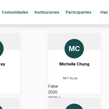
Comunidades
Instituciones
Participantes
Haz
MC
rey
Michelle Chung
-
MIT DLab
False
2020
2020-I
CHUSETTS,
UNITED STATES, MASSACHUSETTS,
CAMBRIDGE