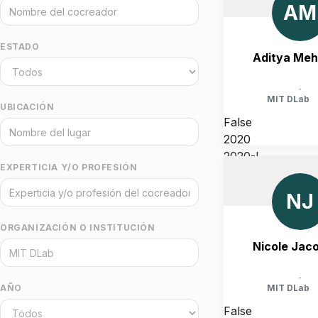
AM
ESTADO
Aditya Meh
-
MIT DLab
UBICACIÓN
False
2020
2020-I
EXPERTICIA Y/O PROFESIÓN
UNITED STATES, MASSA
CAMBRIDGE
NJ
ORGANIZACIÓN O INSTITUCIÓN
Nicole Jac
-
MIT DLab
AÑO
False