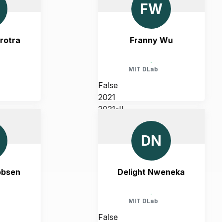
FW
rotra
Franny Wu
-
MIT DLab
False
2021
2021-II
CHUSETTS,
UNITED STATES, MASSACHUSETTS,
CAMBRIDGE
DN
obsen
Delight Nweneka
-
MIT DLab
False