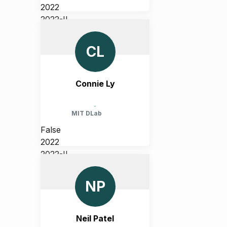
2022
2022-II
UNITED STATES, MASSACHUSETTS,
CAMBRIDGE
CL
Connie Ly
-
MIT DLab
False
2022
2022-II
UNITED STATES, MASSACHUSETTS,
CAMBRIDGE
NP
Neil Patel