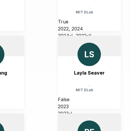
-
MIT DLab
True
2022, 2024
2024-I, 2022-II
CHUSETTS,
UNITED STATES, MASSACHUSETTS,
CAMBRIDGE
LS
ang
Layla Seaver
-
MIT DLab
False
2023
2023-I
CHUSETTS,
UNITED STATES, MASSACHUSETTS,
CAMBRIDGE