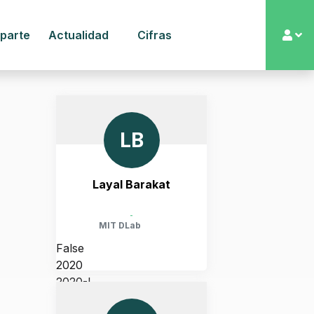
 parte
Actualidad
Cifras
LB
Layal Barakat
-
MIT DLab
False
2020
2020-I
UNITED STATES, MASSACHUSETTS,
CAMBRIDGE