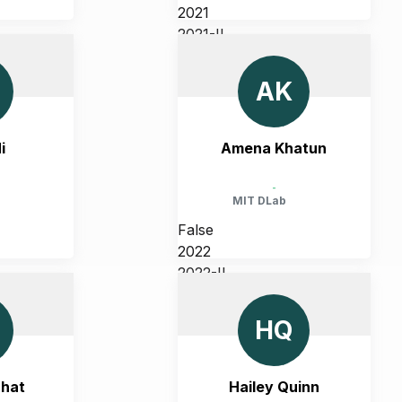
2021
2021-II
CHUSETTS,
UNITED STATES, MASSACHUSETTS,
CAMBRIDGE
AK
i
Amena Khatun
-
MIT DLab
False
2022
2022-II
CHUSETTS,
UNITED STATES, MASSACHUSETTS,
CAMBRIDGE
HQ
Bhat
Hailey Quinn