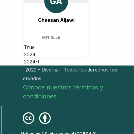
GA
Ghassan Aljawi
-
MIT DLab
True
2024
2024-I
COLOMBIA, CUNDINAMARCA, BOGOTÁ
2022 - Diversa - Todos los derechos res
ervados
Conoce nuestros términos y
condiciones
Atribución 4.0 Internacional (CC BY 4.0)