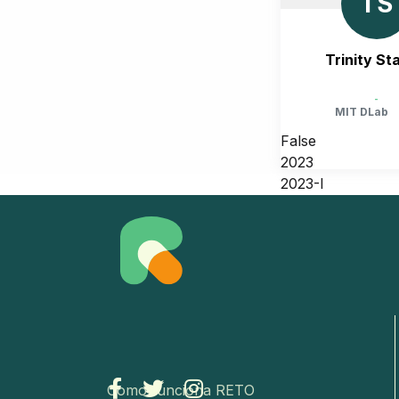
TS
Trinity Sta
-
MIT DLab
False
2023
2023-I
UNITED STATES, MASSA
CAMBRIDGE
Como funciona RETO