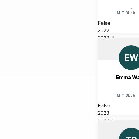
-
MIT DLab
False
2022
2022-II
UNITED STATES, MASSA
CAMBRIDGE
EW
Emma W
-
MIT DLab
False
2023
2023-I
UNITED STATES, MASSA
CAMBRIDGE