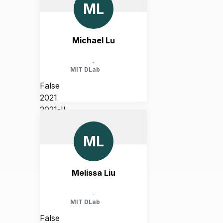
ML
Michael Lu
-
MIT DLab
False
2021
2021-II
UNITED STATES, MASSACHUSETTS,
CAMBRIDGE
ML
Melissa Liu
-
MIT DLab
False