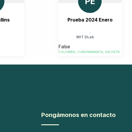
PE
llins
Prueba 2024 Enero
-
MIT DLab
False
COLOMBIA, CUNDINAMARCA, GACHETÁ
CHUSETTS,
Pongámonos en contacto